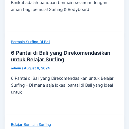
Berikut adalah panduan bermain selancar dengan
aman bagi pemula! Surfing & Bodyboard
Bermain Surfing Di Bali
6 Pantai di Bali yang Direkomendasikan
untuk Belajar Surfing
admin
/
August 6, 2024
6 Pantai di Bali yang Direkomendasikan untuk Belajar
Surfing - Di mana saja lokasi pantai di Bali yang ideal
untuk
Belajar Bermain Surfing