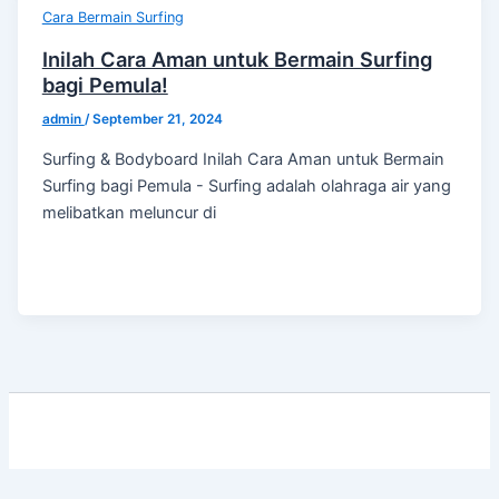
Cara Bermain Surfing
Inilah Cara Aman untuk Bermain Surfing
bagi Pemula!
admin
/
September 21, 2024
Surfing & Bodyboard Inilah Cara Aman untuk Bermain
Surfing bagi Pemula - Surfing adalah olahraga air yang
melibatkan meluncur di