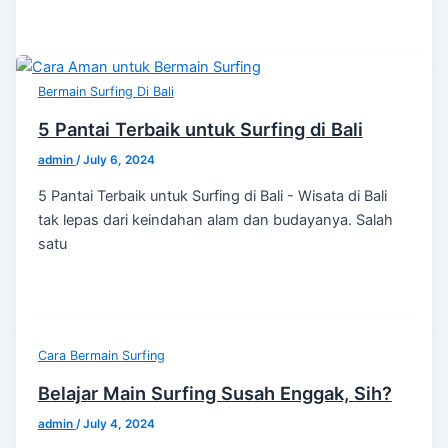
Bermain Surfing Di Bali
5 Pantai Terbaik untuk Surfing di Bali
admin
/
July 6, 2024
5 Pantai Terbaik untuk Surfing di Bali - Wisata di Bali
tak lepas dari keindahan alam dan budayanya. Salah
satu
Cara Bermain Surfing
Belajar Main Surfing Susah Enggak, Sih?
admin
/
July 4, 2024