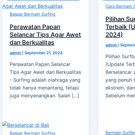
Cara Bermain S
Belajar Bermain Surfing
Pilihan S
Perawatan Papan
Terbaik (
Selancar Tips Agar Awet
2024)
dan Berkualitas
admin
/
Septem
admin
/
September 21, 2024
Pilihan Surf
Perawatan Papan Selancar
(Update Ter
Tips Agar Awet dan Berkualitas
Berselancar 
- Surfing adalah olahraga yang
yang penuh 
tidak hanya menantang, tetapi
ekstrem, dan
juga menyenangkan. Salah […]
Sebelum me
Bermain Surfing
Belajar Bermain Surfing