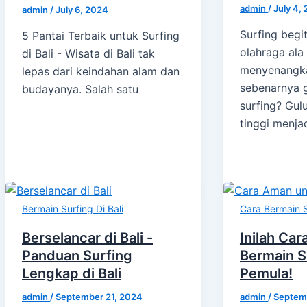
admin
/
July 4,
admin
/
July 6, 2024
Surfing begi
5 Pantai Terbaik untuk Surfing
olahraga ala 
di Bali - Wisata di Bali tak
menyenangka
lepas dari keindahan alam dan
sebenarnya 
budayanya. Salah satu
surfing? Gu
tinggi menjad
Bermain Surfing Di Bali
Cara Bermain S
Berselancar di Bali -
Inilah Ca
Panduan Surfing
Bermain S
Lengkap di Bali
Pemula!
admin
/
September 21, 2024
admin
/
Septem